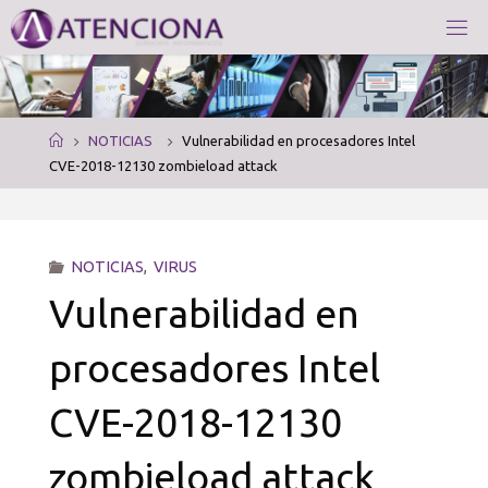
Saltar
al
A
contenido
T
E
N
C
I
Página
NOTICIAS
Vulnerabilidad en procesadores Intel
O
N
de
CVE-2018-12130 zombieload attack
A
S
Inicio
E
R
V
I
C
I
NOTICIAS
,
VIRUS
O
S
I
Vulnerabilidad en
N
F
O
R
procesadores Intel
M
A
CVE-2018-12130
T
I
C
O
S
zombieload attack