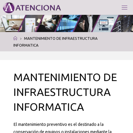
Saltar
al
A
contenido
T
E
N
C
I
Página
MANTENIMIENTO DE INFRAESTRUCTURA
O
N
de
INFORMATICA
A
S
Inicio
E
R
V
I
C
I
MANTENIMIENTO DE
O
S
I
N
F
INFRAESTRUCTURA
O
R
INFORMATICA
M
A
T
I
C
El mantenimiento preventivo es el destinado a la
O
S
conservación de equipos o instalaciones mediante la